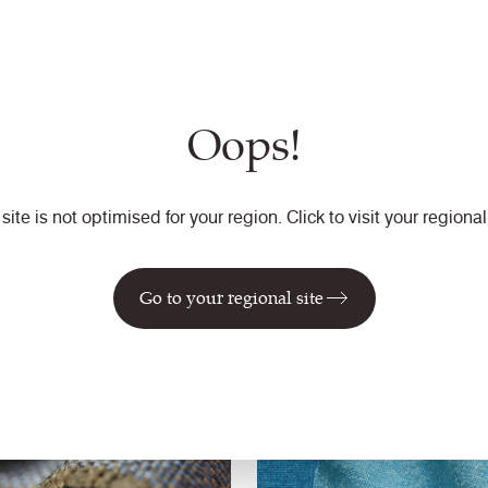
Moebel / Büro+Objekt /
Trennwandstoffe / Loun
ndstoffe / Vorhänge mit
Moebel / Büro+Objekt /
lung
Vorhänge mit Behandlu
erkarte bestellen
Musterkarte bestellen
Oops!
erkarte herunterladen
Musterkarte herunter
f ansehen
Stoff ansehen
 site is not optimised for your region. Click to visit your regional 
lfakta
Go to your regional site
In 3D ansehen
In 3D ansehen