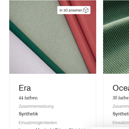
In 3D ansehen
Era
Oce
44
farben
30
farb
Zusammensetzung
Zusamme
Synthetik
Synthet
Einsatzmöglichkeiten
Einsatzm