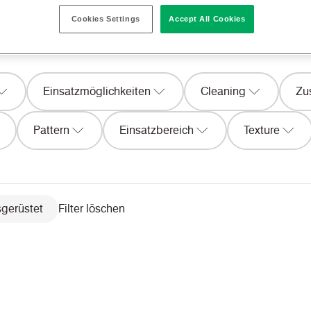
IS sind. Sie können Camira Produkte auch über unsere W
Cookies Settings
Accept All Cookies
werden können.
Einsatzmöglichkeiten
Cleaning
Zu
Pattern
Einsatzbereich
Texture
sgerüstet
Filter löschen