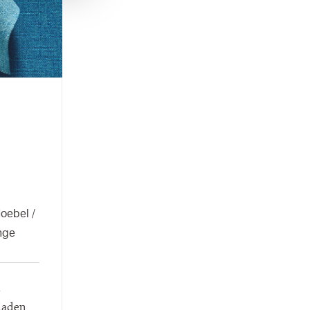
oebel /
nge
laden