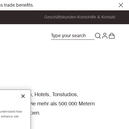
s trade benefits.
Geschäftskunden-Konto
Hilfe & Kontakt
tsumgebungen, Hotels, Tonstudios,
ur Auswahl sowie mehr als 500.000 Metern
Ihr Projekt haben.
o understand how
o enhance site