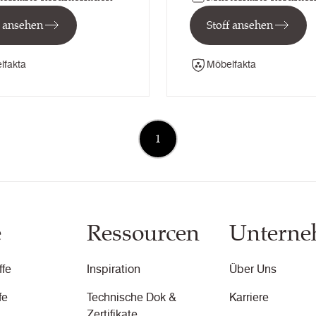
f ansehen
Stoff ansehen
lfakta
Möbelfakta
1
e
Ressourcen
Untern
fe
Inspiration
Über Uns
fe
Technische Dok &
Karriere
Zertifikate