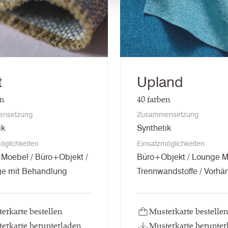
t
Upland
en
40
farben
nsetzung
Zusammensetzung
ik
Synthetik
öglichkeiten
Einsatzmöglichkeiten
Moebel / Büro+Objekt /
Büro+Objekt / Lounge M
ge mit Behandlung
Trennwandstoffe / Vorhä
erkarte bestellen
Musterkarte bestellen
erkarte herunterladen
Musterkarte herunter