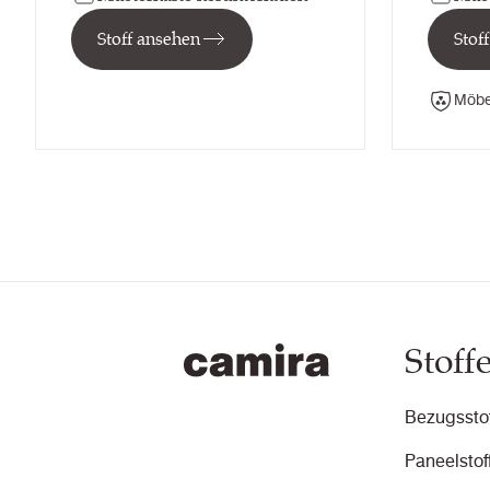
Stoff ansehen
Stof
Möbe
Stoff
Bezugsstof
Paneelstof