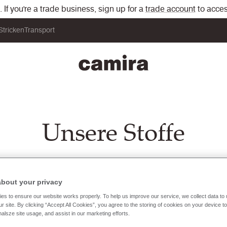
If you're a trade business, sign up for a
trade account
to acces
Stricken
Transport
Unsere Stoffe
he und private Innenräume gemacht. Dazu zählen Arbei
ere Interieurs. Mit mehr als 1.500 Stoffen und Farben z
about your privacy
önnen Sie sicher sein, dass wir eine perfekte Lösung für 
es to ensure our website works properly. To help us improve our service, we collect data t
r site. By clicking “Accept All Cookies”, you agree to the storing of cookies on your device t
nalsze site usage, and assist in our marketing efforts.