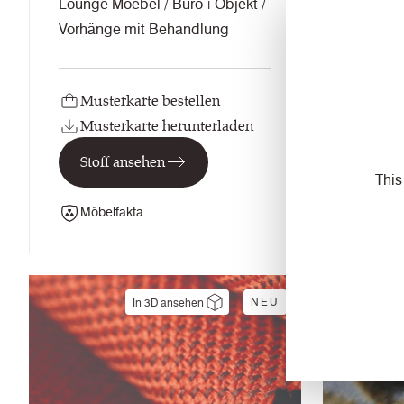
Lounge Moebel / Büro+Objekt /
Lounge 
Vorhänge mit Behandlung
Trennwa
Behand
Musterkarte bestellen
Must
Musterkarte herunterladen
Must
Stoff ansehen
Stof
This
Möbelfakta
Möbe
NEU
In 3D ansehen