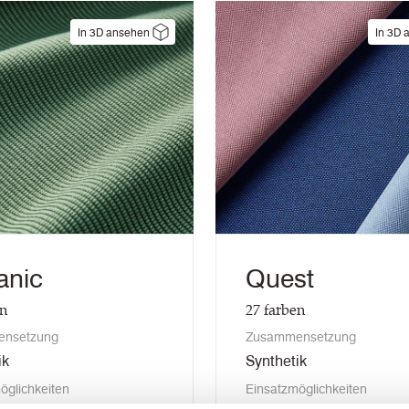
In 3D ansehen
In 3D 
anic
Quest
en
27
farben
nsetzung
Zusammensetzung
ik
Synthetik
öglichkeiten
Einsatzmöglichkeiten