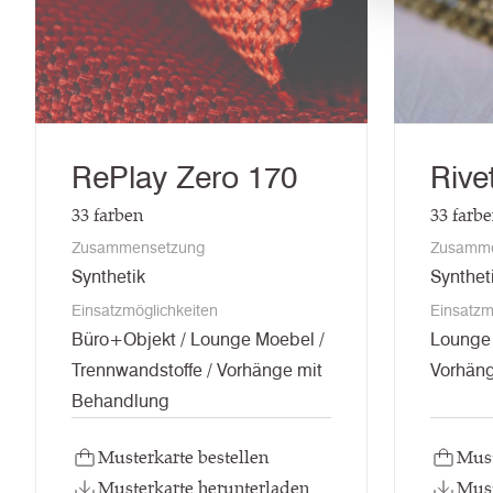
RePlay Zero 170
Rive
33
farben
33
farb
Zusammensetzung
Zusamme
Synthetik
Synthet
Einsatzmöglichkeiten
Einsatzm
Büro+Objekt / Lounge Moebel /
Lounge 
Trennwandstoffe / Vorhänge mit
Vorhän
Behandlung
Musterkarte bestellen
Must
Musterkarte herunterladen
Must