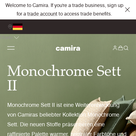
Welcome to Camira. If you're a trade business, sign up
for a
trade account
to access trade benefits.
Objekt
Monochrome Sett
II
Monochrome Sett II ist eine Weiterentwicklung
von Camiras beliebter Kollektion Monochrome
Sett. Die neuen Stoffe präsentieren eine
raffinierte Palette warmer, neutraler Farbtöne und