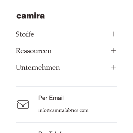
Stoffe
Ressourcen
Bezugsstoffe
Paneelstoffe
Unternehmen
Inspiration
Vorhangstoff
Technische Dok & Zertifikate
Akustikstoff
Über Uns
Nachhaltigkeit
Karriere
Per Email
Unsere Richtlinien
Hilfe & Kontakt
info@camirafabrics.com