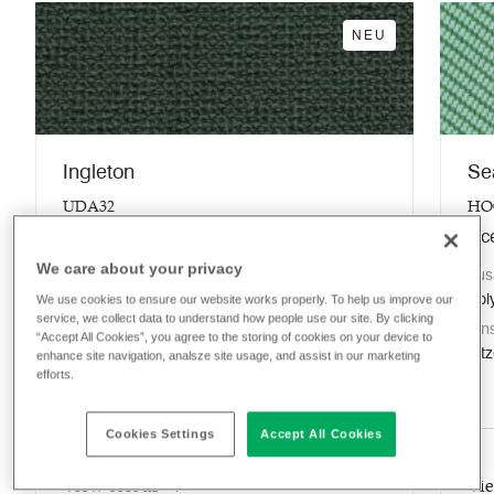
NEU
Ingleton
Se
UDA32
HO
Yoredale
Oc
We care about your privacy
Zusammensetzung
Zus
Woole
Pol
We use cookies to ensure our website works properly. To help us improve our
service, we collect data to understand how people use our site. By clicking
Einsatzmöglichkeiten
Ein
“Accept All Cookies”, you agree to the storing of cookies on your device to
Lounge Moebel / Büro+Objekt
Sit
enhance site navigation, analsze site usage, and assist in our marketing
efforts.
Cookies Settings
Accept All Cookies
Möbelfakta
View colour
Vie