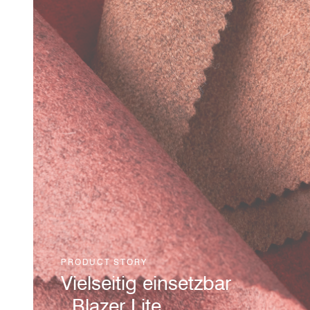
aus Textil-zu-Textil-Recycling
stammen. Damit setzen wir nicht
mehr auf die Verarbeitung
recycelter Plastikflaschen,
sondern auf Textilabfälle als
wertvolle Ressource zur
Herstellung neuer Materialien und
zur Förderung der
Kreislaufwirtschaft.
Read Story
PRODUCT STORY
Vielseitig einsetzbar
, Blazer Lite