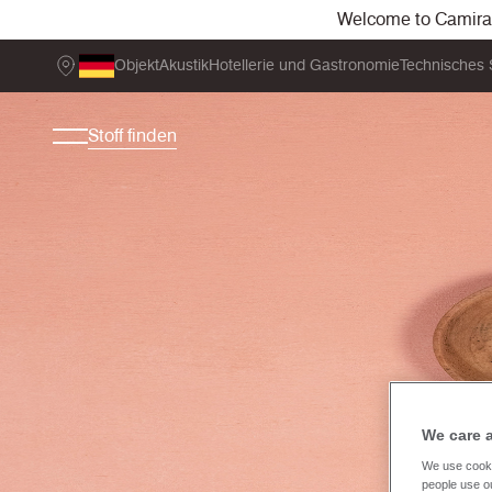
Welcome to Camira. 
Objekt
Akustik
Hotellerie und Gastronomie
Technisches 
Stoff finden
We care 
We use cooki
people use ou