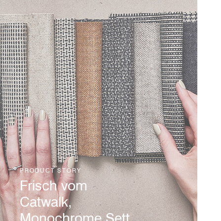
ReSKU 2.0 is the latest innovation
to emerge from our advanced
textile reprocessing technology,
iinouiio.
Read Story
PRODUCT STORY
Frisch vom
Catwalk,
Monochrome Sett