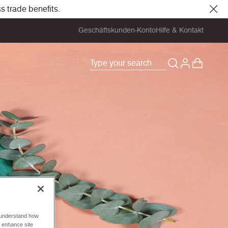
s trade benefits.
Geschäftskunden-Konto
Hilfe & Kontakt
o understand how
o enhance site