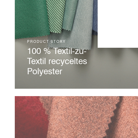
PRODUCT STORY
100 % Textil-zu-
Textil recyceltes
Polyester
Camiras allererster recycelter
Polyester aus
Endverbraucherabfällen hat sich
weiterentwickelt und wurde
überarbeitet – er besteht nun zu
100 Prozent aus Rohstoffen, die