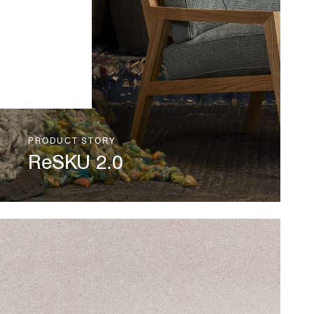
PRODUCT STORY
ReSKU 2.0
ReSKU 2.0 is a recreation of our
iconic recycled wool fabric,
ReSKU, which launched in 1998
and was made from old army
jumpers. Reimagined for 2024, to
celebrate our 50th anniversary,