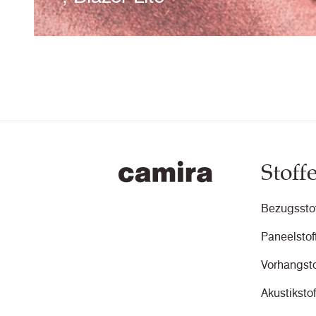
Mit seiner anlässlich des 50-
jährigen Jubiläums von Camira
aktualisierten Farbpalette ist
Blazer Lite eine vielseitige,
leichtgewichtigere und breitere
Ausführung unseres ikonischen
Wollfilzes Blazer.
Stoff
Read Story
Bezugsstof
Paneelstof
Vorhangsto
Akustikstof