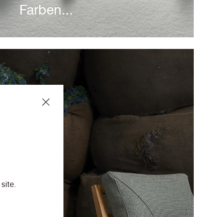
Farben...
Aus 100 Prozent recyceltem
Polyester, davon werden 50
Prozent aus SEAQUAL®-Garn
gefertigt; in 27 Farben erhältlich
Read Story
site.