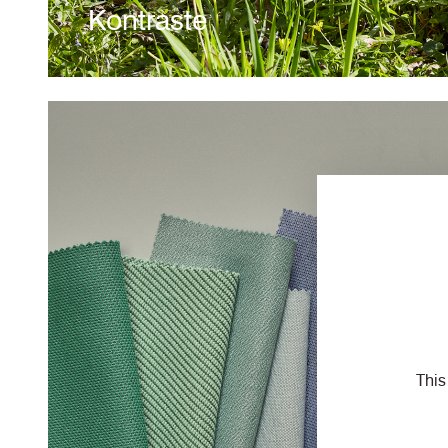
Kontraste
Upland ist ein Bezugsstoff mit
wunderbar weichem Griff. Er wird
von Camira entworfen und
hergestellt und verkörpert vom
Garn bis zum fertigen Textil
intelligentes Umweltdesign
Read Story
This