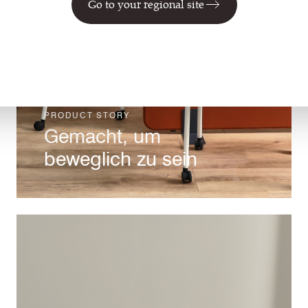
Go to your regional site
PRODUCT STORY
Gemacht, um
beweglich zu sein
RePlay Zero 170 ist der
Neuzugang innerhalb unseres
RePlay Produktportfolios – dabei
handelt es sich um eine Adaption
in Überbreite unseres zu 100
Prozent aus recyceltem Polyester