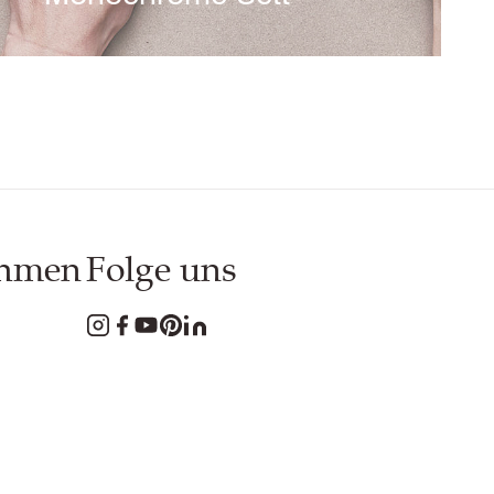
Monochrome Sett ist eine
sorgfältig zusammengestellte
Auswahl von Stoffen mit
kleinformatigen Mustern. Die
Kollektion zeichnet sich durch ihre
stilvolle monochromatische
Farbpalette aus, die aus einer
ehmen
Folge uns
Mischung vorgefärbter Schurwoll-
und Flachsgarne gewebt wird.
Read Story