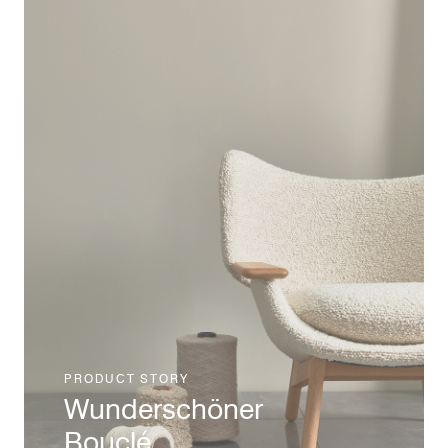
bestehenden Textils RePlay Zero.
Read Story
PRODUCT STORY
Wunderschöner
Bouclé