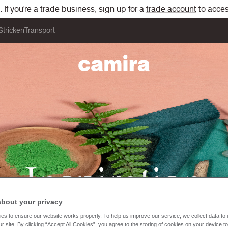
If you're a trade business, sign up for a
trade account
to acces
Stricken
Transport
Inspiration
about your privacy
es to ensure our website works properly. To help us improve our service, we collect data t
r site. By clicking “Accept All Cookies”, you agree to the storing of cookies on your device t