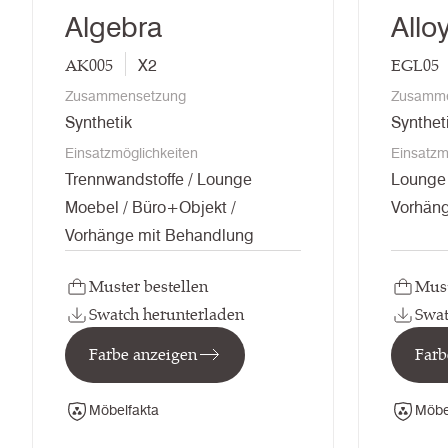
Algebra
Allo
AK005
EGL05
X2
Zusammensetzung
Zusamme
Synthetik
Synthet
Einsatzmöglichkeiten
Einsatzm
Trennwandstoffe / Lounge
Lounge 
Moebel / Büro+Objekt /
Vorhän
Vorhänge mit Behandlung
Muster bestellen
Must
Swatch herunterladen
Swat
Farbe anzeigen
Farb
Möbelfakta
Möbe