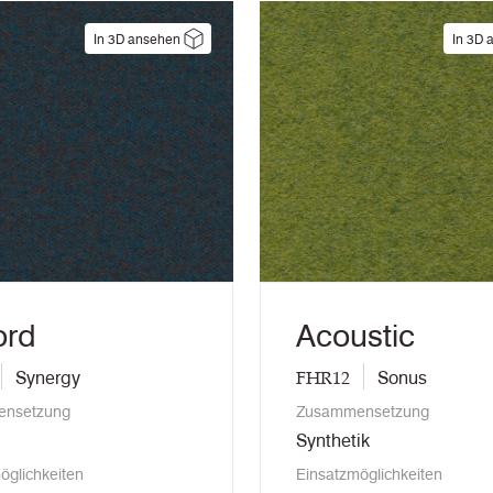
In 3D ansehen
In 3D 
ord
Acoustic
FHR12
Synergy
Sonus
nsetzung
Zusammensetzung
Synthetik
öglichkeiten
Einsatzmöglichkeiten