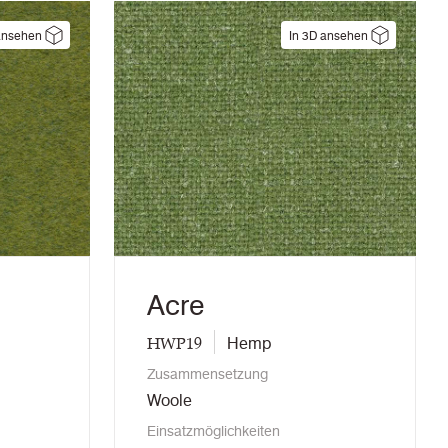
ansehen
In 3D ansehen
Acre
HWP19
Hemp
Zusammensetzung
Woole
Einsatzmöglichkeiten