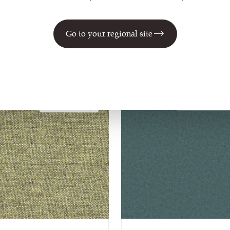
ch herunterladen
Swatch herunterladen
e anzeigen
Farbe anzeigen
Go to your regional site
lfakta
Möbelfakta
In 3D ansehen
In 3D ansehen