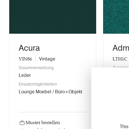
Acura
Adm
VIN86
LTH1C
Vintage
Zusammensetzung
Zusamme
Leder
Woole
Einsatzmöglichkeiten
Einsatzm
Lounge Moebel / Büro+Objekt
Trennwa
Behand
Muster bestellen
Must
This