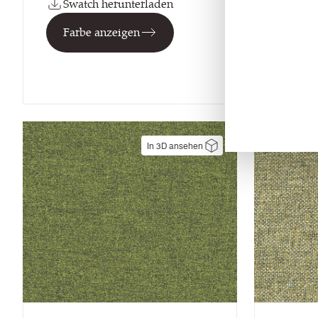
Swatch herunterladen
Swat
Farbe anzeigen
Farb
Möbe
In 3D ansehen