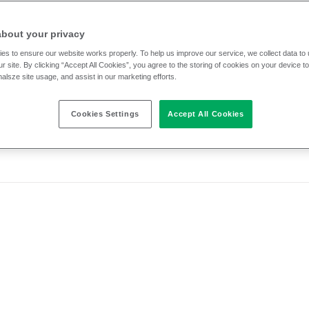
IS sind. Sie können Camira Produkte auch über unsere W
werden können.
about your privacy
es to ensure our website works properly. To help us improve our service, we collect data t
r site. By clicking “Accept All Cookies”, you agree to the storing of cookies on your device t
nalsze site usage, and assist in our marketing efforts.
Einsatzmöglichkeiten
Cleaning
Zu
Cookies Settings
Accept All Cookies
n
Zusätzliche Filter
Einsatzbereich