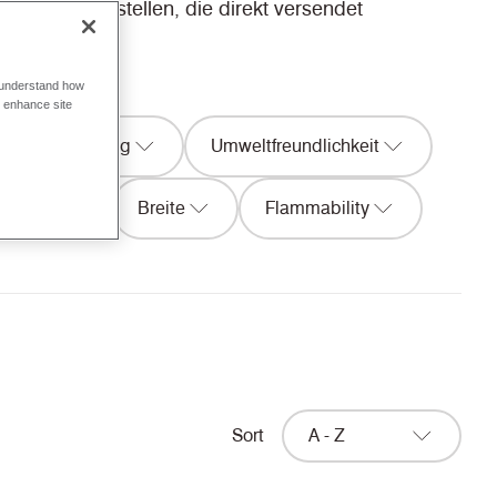
ebseite bestellen, die direkt versendet
o understand how
o enhance site
sammensetzung
Umweltfreundlichkeit
Texture
Breite
Flammability
Sort
A - Z