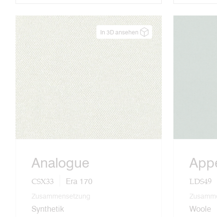
In 3D ansehen
Analogue
App
CSX33
LDS49
Era 170
Zusammensetzung
Zusamme
Synthetik
Woole