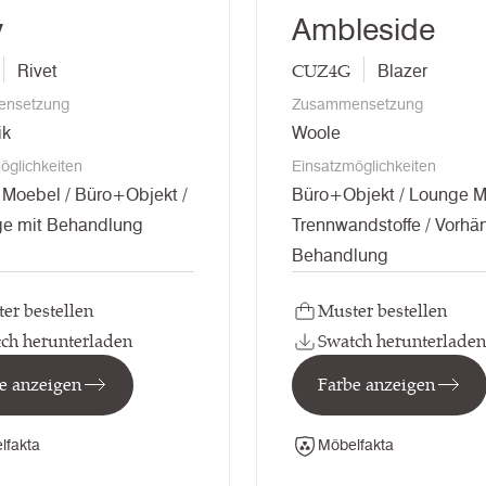
y
Ambleside
CUZ4G
Rivet
Blazer
nsetzung
Zusammensetzung
ik
Woole
öglichkeiten
Einsatzmöglichkeiten
Moebel / Büro+Objekt /
Büro+Objekt / Lounge M
ge mit Behandlung
Trennwandstoffe / Vorhä
Behandlung
er bestellen
Muster bestellen
ch herunterladen
Swatch herunterladen
e anzeigen
Farbe anzeigen
lfakta
Möbelfakta