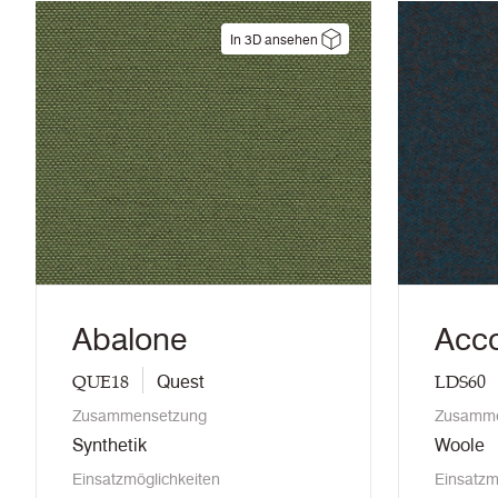
In 3D ansehen
Abalone
Acc
QUE18
LDS60
Quest
Zusammensetzung
Zusamme
Synthetik
Woole
Einsatzmöglichkeiten
Einsatzm