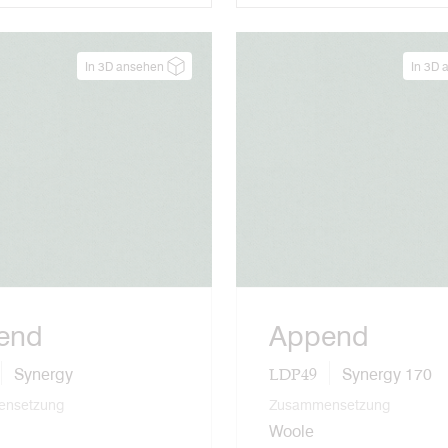
In 3D ansehen
In 3D 
end
Append
LDP49
Synergy
Synergy 170
nsetzung
Zusammensetzung
Woole