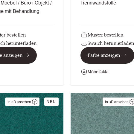
Moebel / Büro+Objekt /
Trennwandstoffe
ge mit Behandlung
er bestellen
Muster bestellen
ch herunterladen
Swatch herunterladen
e anzeigen
Farbe anzeigen
Möbelfakta
NEU
In 3D ansehen
In 3D ansehen