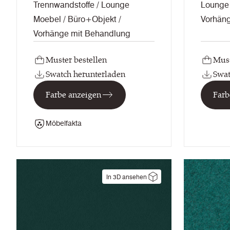
Trennwandstoffe / Lounge
Lounge 
Moebel / Büro+Objekt /
Vorhän
Vorhänge mit Behandlung
Muster bestellen
Must
Swatch herunterladen
Swat
Farbe anzeigen
Farb
Möbelfakta
In 3D ansehen