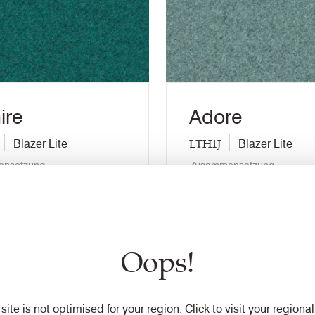
ire
Adore
LTH1J
Blazer Lite
Blazer Lite
nsetzung
Zusammensetzung
Woole
öglichkeiten
Einsatzmöglichkeiten
ndstoffe / Vorhänge mit
Trennwandstoffe / Vorhä
lung
Behandlung
Oops!
er bestellen
Muster bestellen
 site is not optimised for your region. Click to visit your regional 