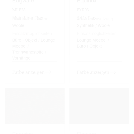
Edgware
Equinox
MLF28
FYR03
Main Line Flax
24/7 Flax
Zusammensetzung
Zusammensetzung
Woole
Synthetik / Woole
Einsatzmöglichkeiten
Einsatzmöglichkeiten
Büro+Objekt / Lounge
Lounge Moebel /
Moebel /
Büro+Objekt
Trennwandstoffe /
Vorhänge
Farbe anzeigen
Farbe anzeigen