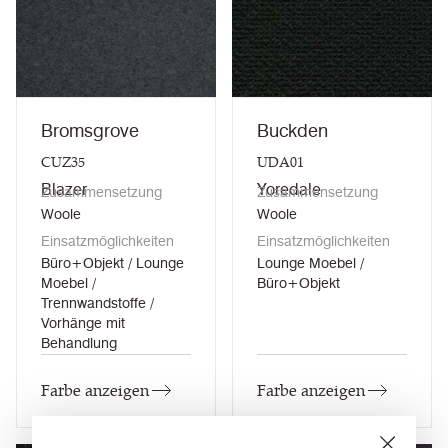
Bromsgrove
Buckden
CUZ35
UDA01
Blazer
Yoredale
Zusammensetzung
Zusammensetzung
Woole
Woole
Einsatzmöglichkeiten
Einsatzmöglichkeiten
Büro+Objekt / Lounge
Lounge Moebel /
Moebel /
Büro+Objekt
Trennwandstoffe /
Vorhänge mit
Behandlung
Farbe anzeigen
Farbe anzeigen