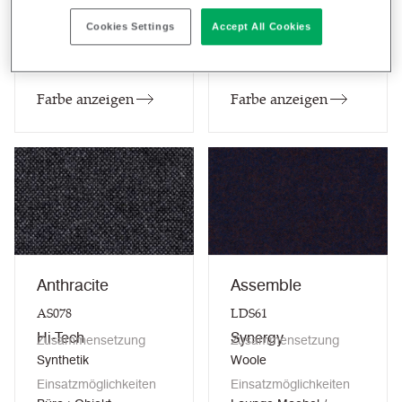
Einsatzmöglichkeiten
Einsatzmöglichkeiten
Cookies Settings
Accept All Cookies
Lounge Moebel /
Lounge Moebel /
Büro+Objekt
Büro+Objekt
Farbe anzeigen
Farbe anzeigen
Anthracite
Assemble
AS078
LDS61
Hi-Tech
Synergy
Zusammensetzung
Zusammensetzung
Synthetik
Woole
Einsatzmöglichkeiten
Einsatzmöglichkeiten