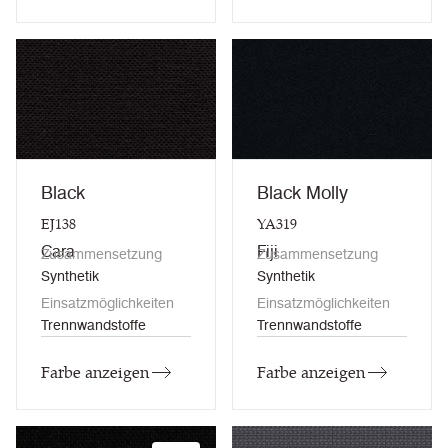
Black
Black Molly
EJ138
YA319
Cara
Fiji
Zusammensetzung
Zusammensetzung
Synthetik
Synthetik
Einsatzmöglichkeiten
Einsatzmöglichkeiten
Trennwandstoffe
Trennwandstoffe
Farbe anzeigen
Farbe anzeigen