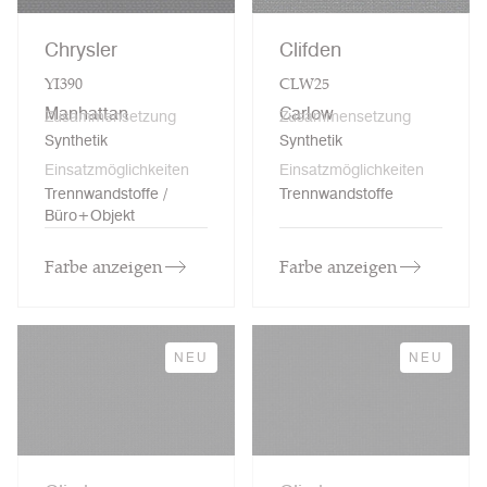
Chrysler
Clifden
YI390
CLW25
Manhattan
Carlow
Zusammensetzung
Zusammensetzung
Synthetik
Synthetik
Einsatzmöglichkeiten
Einsatzmöglichkeiten
Trennwandstoffe /
Trennwandstoffe
Büro+Objekt
Farbe anzeigen
Farbe anzeigen
NEU
NEU