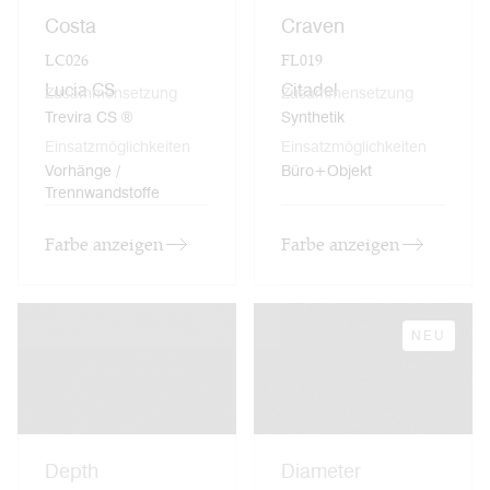
Costa
Craven
LC026
FL019
Lucia CS
Citadel
Zusammensetzung
Zusammensetzung
Trevira CS ®
Synthetik
Einsatzmöglichkeiten
Einsatzmöglichkeiten
Vorhänge /
Büro+Objekt
Trennwandstoffe
Farbe anzeigen
Farbe anzeigen
NEU
Depth
Diameter