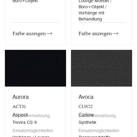
Büro+Objekt
Lounge Moebel /
Büro+Objekt /
Vorhänge mit
Behandlung
Farbe anzeigen
Farbe anzeigen
Aurora
Avoca
ACT31
CLW22
Aspect
Carlow
Zusammensetzung
Zusammensetzung
Trevira CS ®
Synthetik
Einsatzmöglichkeiten
Einsatzmöglichkeiten