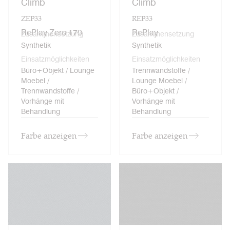
Climb
Climb
ZEP33
REP33
RePlay Zero 170
RePlay
Zusammensetzung
Zusammensetzung
Synthetik
Synthetik
Einsatzmöglichkeiten
Einsatzmöglichkeiten
Büro+Objekt / Lounge
Trennwandstoffe /
Moebel /
Lounge Moebel /
Trennwandstoffe /
Büro+Objekt /
Vorhänge mit
Vorhänge mit
Behandlung
Behandlung
Farbe anzeigen
Farbe anzeigen