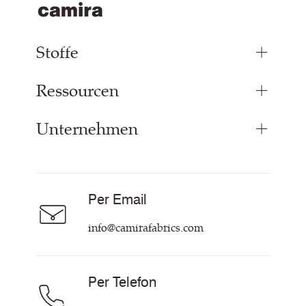
Stoffe
Ressourcen
Bezugsstoffe
Paneelstoffe
Unternehmen
Inspiration
Vorhangstoff
Technische Dok & Zertifikate
Akustikstoff
Über Uns
Nachhaltigkeit
Karriere
Per Email
Unsere Richtlinien
Hilfe & Kontakt
info@camirafabrics.com
Per Telefon