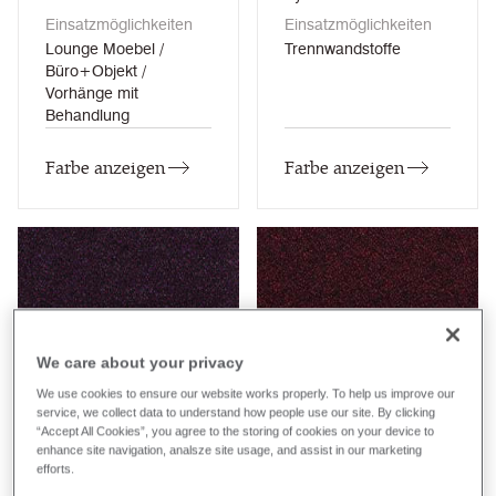
Einsatzmöglichkeiten
Einsatzmöglichkeiten
Lounge Moebel /
Trennwandstoffe
Büro+Objekt /
Vorhänge mit
Behandlung
Farbe anzeigen
Farbe anzeigen
We care about your privacy
Ancient
Annual
We use cookies to ensure our website works properly. To help us improve our
service, we collect data to understand how people use our site. By clicking
FYR16
FYR15
“Accept All Cookies”, you agree to the storing of cookies on your device to
enhance site navigation, analsze site usage, and assist in our marketing
24/7 Flax
24/7 Flax
Zusammensetzung
Zusammensetzung
efforts.
Synthetik / Woole
Synthetik / Woole