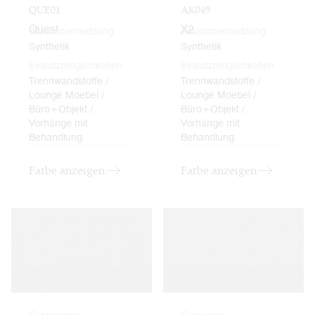
QUE01
AK049
Quest
X2
Zusammensetzung
Zusammensetzung
Synthetik
Synthetik
Einsatzmöglichkeiten
Einsatzmöglichkeiten
Trennwandstoffe /
Trennwandstoffe /
Lounge Moebel /
Lounge Moebel /
Büro+Objekt /
Büro+Objekt /
Vorhänge mit
Vorhänge mit
Behandlung
Behandlung
Farbe anzeigen
Farbe anzeigen