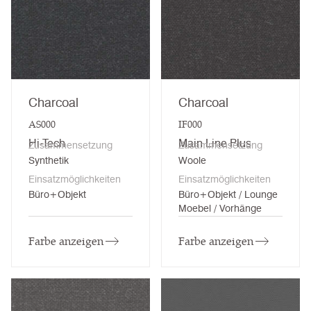
Charcoal
Charcoal
AS000
IF000
Hi-Tech
Main Line Plus
Zusammensetzung
Zusammensetzung
Synthetik
Woole
Einsatzmöglichkeiten
Einsatzmöglichkeiten
Büro+Objekt
Büro+Objekt / Lounge
Moebel / Vorhänge
Farbe anzeigen
Farbe anzeigen