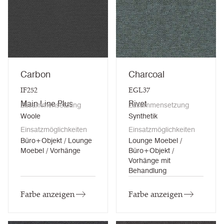
Carbon
Charcoal
IF252
EGL37
Main Line Plus
Rivet
Zusammensetzung
Zusammensetzung
Woole
Synthetik
Einsatzmöglichkeiten
Einsatzmöglichkeiten
Büro+Objekt / Lounge
Lounge Moebel /
Moebel / Vorhänge
Büro+Objekt /
Vorhänge mit
Behandlung
Farbe anzeigen
Farbe anzeigen