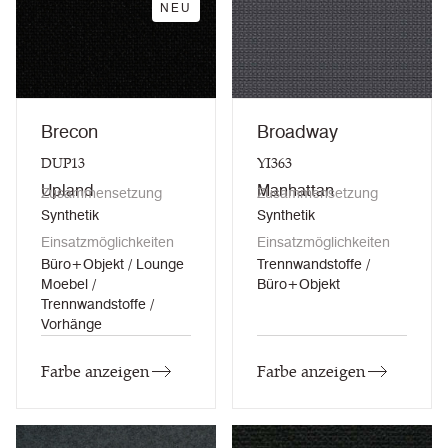
NEU
Brecon
Broadway
DUP13
YI363
Upland
Manhattan
Zusammensetzung
Zusammensetzung
Synthetik
Synthetik
Einsatzmöglichkeiten
Einsatzmöglichkeiten
Büro+Objekt / Lounge
Trennwandstoffe /
Moebel /
Büro+Objekt
Trennwandstoffe /
Vorhänge
Farbe anzeigen
Farbe anzeigen