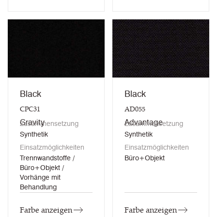
Black
Black
CPC31
AD055
Gravity
Advantage
Zusammensetzung
Zusammensetzung
Synthetik
Synthetik
Einsatzmöglichkeiten
Einsatzmöglichkeiten
Trennwandstoffe /
Büro+Objekt
Büro+Objekt /
Vorhänge mit
Behandlung
Farbe anzeigen
Farbe anzeigen