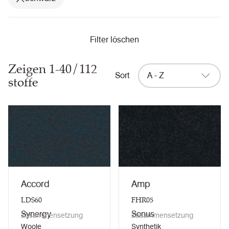
Filter löschen
Zeigen 1-40/112
Sort
A - Z
stoffe
Accord
Amp
LDS60
FHR05
Synergy
Sonus
Zusammensetzung
Zusammensetzung
Woole
Synthetik