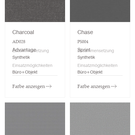
Charcoal
Chase
AD028
PS004
Advantage
Sprint
Zusammensetzung
Zusammensetzung
Synthetik
Synthetik
Einsatzmöglichkeiten
Einsatzmöglichkeiten
Büro+Objekt
Büro+Objekt
Farbe anzeigen
Farbe anzeigen