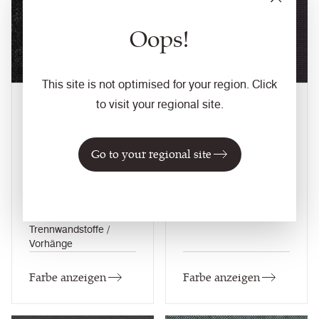
NEU
Oops!
This site is not optimised for your region. Click
to visit your regional site.
Cadair
Capital
DUP12
YI086
Upland
Manhattan
Go to your regional site
Zusammensetzung
Zusammensetzung
Synthetik
Synthetik
Einsatzmöglichkeiten
Einsatzmöglichkeiten
Büro+Objekt / Lounge
Trennwandstoffe /
Moebel /
Büro+Objekt
Trennwandstoffe /
Vorhänge
Farbe anzeigen
Farbe anzeigen