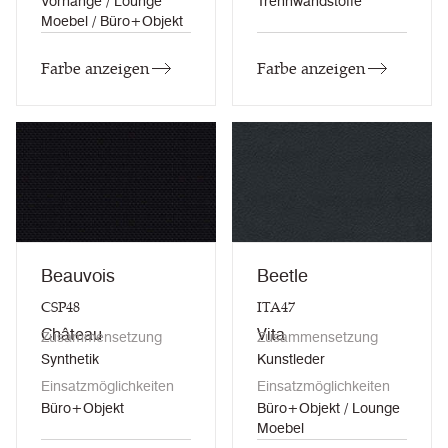
Vorhänge / Lounge
Trennwandstoffe
Moebel / Büro+Objekt
Farbe anzeigen
Farbe anzeigen
Beauvois
Beetle
CSP48
ITA47
Château
Vita
Zusammensetzung
Zusammensetzung
Synthetik
Kunstleder
Einsatzmöglichkeiten
Einsatzmöglichkeiten
Büro+Objekt
Büro+Objekt / Lounge
Moebel