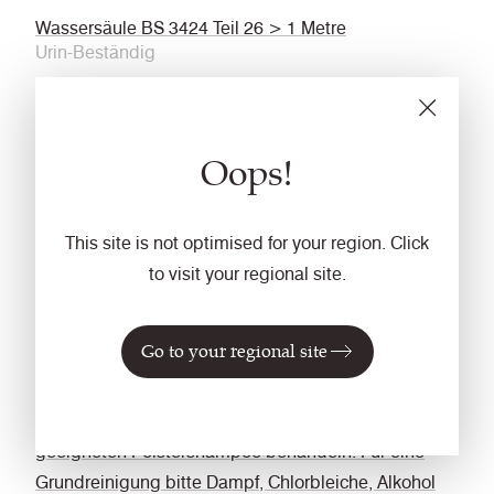
Wassersäule BS 3424 Teil 26 > 1 Metre
Urin-Beständig
BS 3424 Teil 19, keine erkennbare Verschlechterung
nach 24 Stunden
Oops!
Anti-mikrobiell
AATCC 147
Chlorbleiche-Beständig
This site is not optimised for your region. Click
to visit your regional site.
ISO 105 E03 Farbänderung 4 bei einer 1:4
verdünnten Chlor-Lösung
Reinigung
Go to your regional site
Regelmässig absaugen. Mit einem feuchten Tuch mit
Wasser und Seife abwischen oder mit einem
geeigneten Polstershampoo behandeln. Für eine
Grundreinigung bitte Dampf, Chlorbleiche, Alkohol