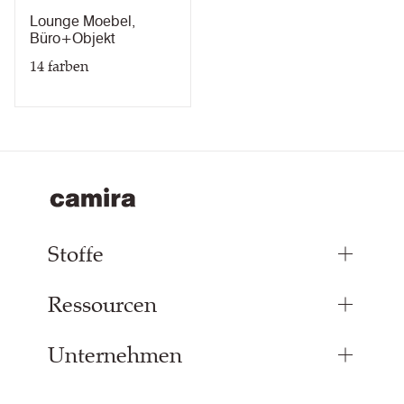
Texture
Lounge Moebel
,
Büro+Objekt
14
farben
Stoffe
Ressourcen
Bezugsstoffe
Paneelstoffe
Unternehmen
Inspiration
Vorhangstoff
Technische Dok & Zertifikate
Akustikstoff