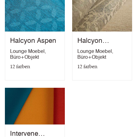
Büro & Objekt
Lounge Moebel
Medium Hazard
Anti-mikrobiell
Halcyon Aspen
Halcyon
Blossom
Lounge Moebel
,
Lounge Moebel
,
Büro+Objekt
Büro+Objekt
Schmutzabweisend
Wasserdicht bis zu einer
12
farben
12
farben
Chlorbleiche-Beständig
10 Jahre Garantie
Intervene