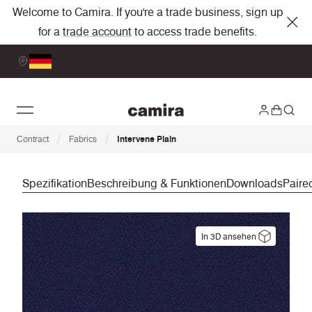
Welcome to Camira. If you're a trade business, sign up
for a
trade account
to access trade benefits.
/
/
Contract
Fabrics
Intervene Plain
Spezifikation
Beschreibung & Funktionen
Downloads
Paire
In 3D ansehen