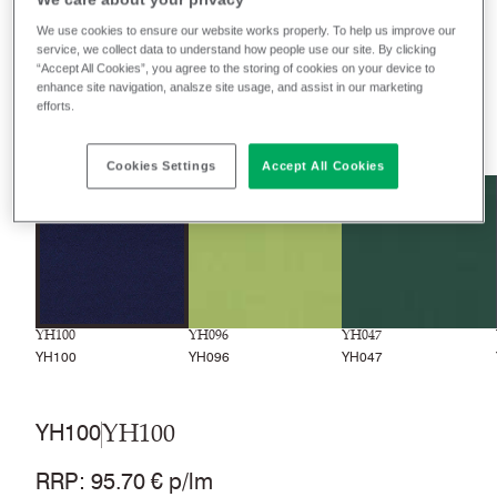
Farbgruppen
We use cookies to ensure our website works properly. To help us improve our
service, we collect data to understand how people use our site. By clicking
“Accept All Cookies”, you agree to the storing of cookies on your device to
Recently launched
Phasing out
enhance site navigation, analsze site usage, and assist in our marketing
efforts.
7
Farben
Cookies Settings
Accept All Cookies
YH100
YH096
YH047
YH100
YH096
YH047
YH100
YH100
RRP
:
95.70 € p/lm