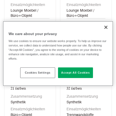
Einsatzmöglichkeiten
Einsatzmöglichkeiten
Lounge Moebel /
Lounge Moebel /
Büro+Objekt
Büro+Objekt
Stoff ansehen
Stoff ansehen
We care about your privacy
We use cookies to ensure our website works properly. To help us improve our
service, we collect data to understand how people use our site. By clicking
“Accept All Cookies”, you agree to the storing of cookies on your device to
enhance site navigation, analsze site usage, and assist in our marketing
efforts.
Cookies Settings
Accept All Cookies
Advantage
Cara
21
farben
32
farben
Zusammensetzung
Zusammensetzung
Synthetik
Synthetik
Einsatzmöglichkeiten
Einsatzmöglichkeiten
Büro+Objekt
Trennwandstoffe