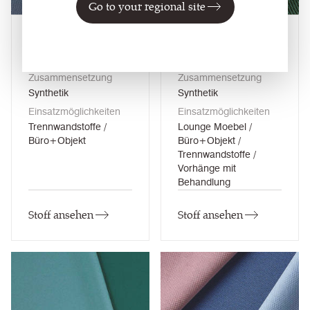
Go to your regional site
Manhattan
Oceanic
23
farben
30
farben
Zusammensetzung
Zusammensetzung
Synthetik
Synthetik
Einsatzmöglichkeiten
Einsatzmöglichkeiten
Trennwandstoffe /
Lounge Moebel /
Büro+Objekt
Büro+Objekt /
Trennwandstoffe /
Vorhänge mit
Behandlung
Stoff ansehen
Stoff ansehen