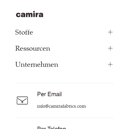
Stoffe
Ressourcen
Bezugsstoffe
Paneelstoffe
Unternehmen
Inspiration
Vorhangstoff
Technische Dok & Zertifikate
Akustikstoff
Über Uns
Nachhaltigkeit
Karriere
Per Email
Unsere Richtlinien
Hilfe & Kontakt
info@camirafabrics.com