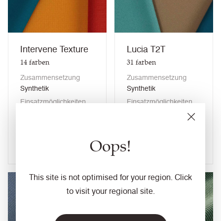
Intervene Texture
Lucia T2T
14
farben
31
farben
Zusammensetzung
Zusammensetzung
Synthetik
Synthetik
Einsatzmöglichkeiten
Einsatzmöglichkeiten
Lounge Moebel /
Trennwandstoffe
Büro+Objekt
Oops!
Stoff ansehen
Stoff ansehen
This site is not optimised for your region. Click
to visit your regional site.