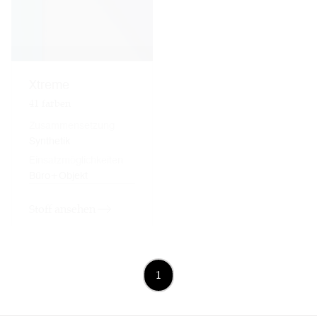
Xtreme
41
farben
Zusammensetzung
Synthetik
Einsatzmöglichkeiten
Büro+Objekt
Stoff ansehen
1