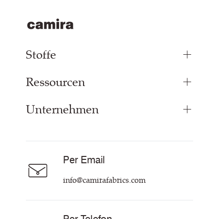
Stoffe
Ressourcen
Bezugsstoffe
Paneelstoffe
Unternehmen
Inspiration
Vorhangstoff
Technische Dok & Zertifikate
Akustikstoff
Über Uns
Nachhaltigkeit
Karriere
Per Email
Unsere Richtlinien
Hilfe & Kontakt
info@camirafabrics.com