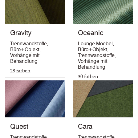
10 Jahre Garantie
IMO FTP Code (Part 8)
(with treatment)
Gravity
Oceanic
Trennwandstoffe
,
Lounge Moebel
,
Büro+Objekt
,
Büro+Objekt
,
Vorhänge mit
Trennwandstoffe
,
Behandlung
Vorhänge mit
Behandlung
28
farben
30
farben
Quest
Cara
Trennwandstoffe
,
Trennwandstoffe