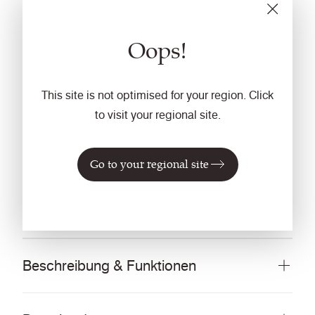
Reinigung
Regelmässig absaugen. Mit einem feuchten Tuch
Oops!
abwischen oder mit einem geeigneten
Polstershampoo behandeln. Für eine Grundreinigung
This site is not optimised for your region. Click
bitte Chlorbleiche oder Alkohol verwenden. Weitere
to visit your regional site.
Informationen finden Sie in unserem Leitfaden zur
Reinigung und Desinfektion.
Garantie
Go to your regional site
10 Jahre
Beschreibung & Funktionen