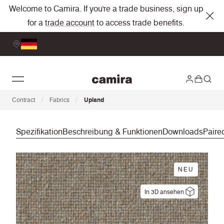
Welcome to Camira. If you're a trade business, sign up
for a
trade account
to access trade benefits.
/
/
Contract
Fabrics
Upland
Spezifikation
Beschreibung & Funktionen
Downloads
Paire
NEU
In 3D ansehen