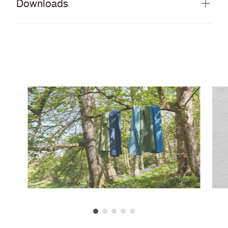
Downloads
Alles herunterladen (31 MB)
DOCUMENTS
Stoffmusterkarte
PDF
Story Card
PDF
Moodboard
PDF
Cleaning & Disinfection Matrix
PDF
Möbelfakta brochure
PDF
CERTIFICATES
Nach Zertifikat EU Ecolabel
PDF
Nach Zertifikat Indoor Advantage™ Gold
PDF
Scheuerfestigkeit Zertifikat
PDF
EN 1021 - 1 (Zigarettentest)
PDF
EN 1021 - 2 (Sreichholztest)
PDF
BS 7176 Low Hazard
PDF
DIN 4102 B1
PDF