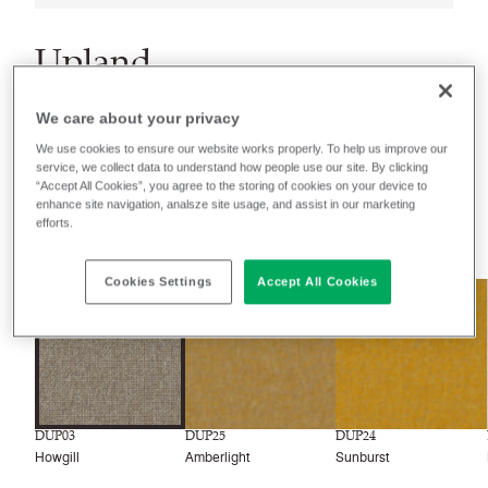
Upland
We care about your privacy
Farbgruppen
We use cookies to ensure our website works properly. To help us improve our
service, we collect data to understand how people use our site. By clicking
Recently launched
Phasing out
“Accept All Cookies”, you agree to the storing of cookies on your device to
enhance site navigation, analsze site usage, and assist in our marketing
efforts.
40
Farben
Cookies Settings
Accept All Cookies
NEU
NEU
NEU
DUP03
DUP25
DUP24
Howgill
Amberlight
Sunburst