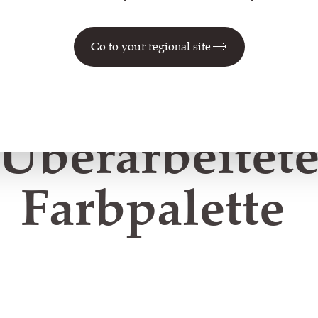
Go to your regional site
Überarbeitet
Farbpalette