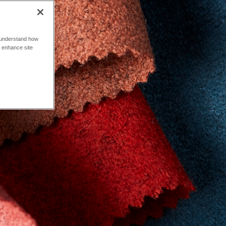
o understand how
o enhance site