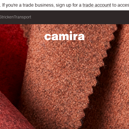
If you're a trade business, sign up for a
trade account
to acces
Stricken
Transport