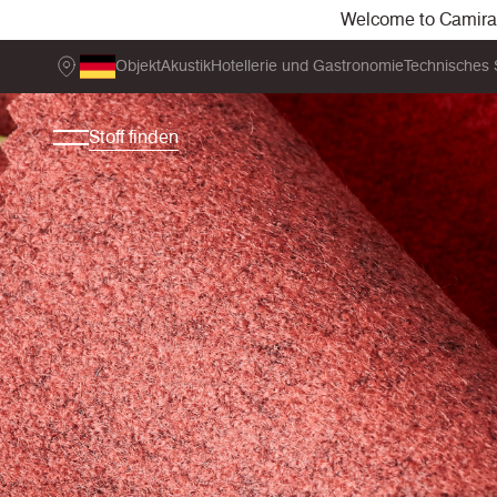
Welcome to Camira. 
Objekt
Akustik
Hotellerie und Gastronomie
Technisches 
Stoff finden