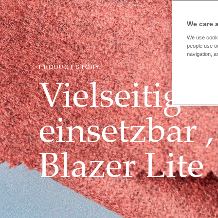
We care 
We use cooki
people use ou
navigation, a
PRODUCT STORY
Vielseitig
einsetzbar ,
Blazer Lite