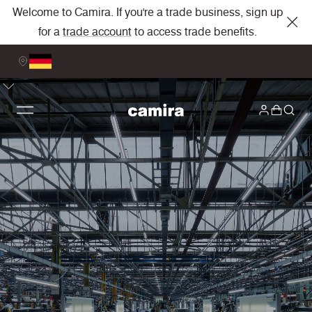
Welcome to Camira. If you're a trade business, sign up
for a
trade account
to access trade benefits.