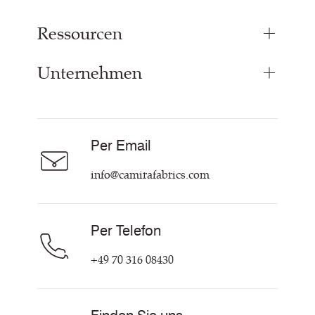
Ressourcen
Bezugsstoffe
Paneelstoffe
Unternehmen
Inspiration
Vorhangstoff
Technische Dok & Zertifikate
Akustikstoff
Über Uns
Nachhaltigkeit
Karriere
Per Email
Unsere Richtlinien
Hilfe & Kontakt
info@camirafabrics.com
Per Telefon
+49 70 316 08430