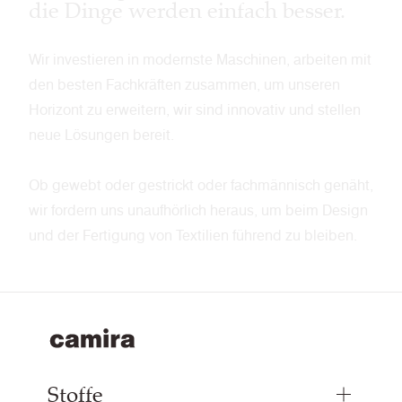
die Dinge werden einfach besser.
Wir investieren in modernste Maschinen, arbeiten mit
den besten Fachkräften zusammen, um unseren
Horizont zu erweitern, wir sind innovativ und stellen
neue Lösungen bereit.
Ob gewebt oder gestrickt oder fachmännisch genäht,
wir fordern uns unaufhörlich heraus, um beim Design
und der Fertigung von Textilien führend zu bleiben.
Stoffe