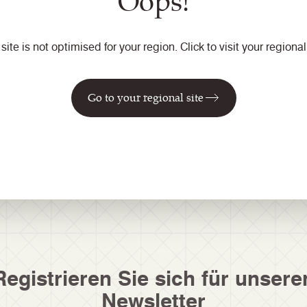
Oops!
1. September 2017 werden dann folgende Kollektionen eingeste
 site is not optimised for your region. Click to visit your regional 
ellmenge 400 lfm)
Go to your regional site
e Neuigkeiten!
In wenigen Wochen kann unsere neueste Flachg
 Weitere Farben, Designs und Strukturen werden im Laufe des 
Registrieren Sie sich für unsere
Newsletter