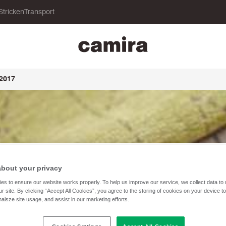
Stricken
Transport
 2017
about your privacy
es to ensure our website works properly. To help us improve our service, we collect data t
r site. By clicking “Accept All Cookies”, you agree to the storing of cookies on your device t
nalsze site usage, and assist in our marketing efforts.