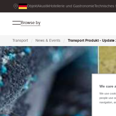
Objekt
Akustik
Hotellerie und Gastronomie
Technisches 
Browse by
/
/
Transport
News & Events
Transport Produkt - Update
We care 
We use cooki
people use ou
navigation, a