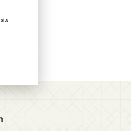
llt:
site.
ewebe Kollektion
Jahres 2017 folgen.
n