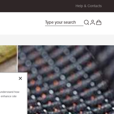
Help & Contacts
o understand how
o enhance site