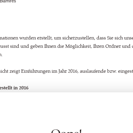
Blamires
ationen wurden erstellt, um sicherzustellen, dass Sie sich uns
st sind und geben Ihnen die Möglichkeit, Ihren Ordner und d
n.
cht zeigt Einführungen im Jahr 2016, auslaufende bzw. eingest
tellt in 2016
gewebe)
ewebe)
 2017
ektionen werden nicht mehr beworben, können aber noch in d