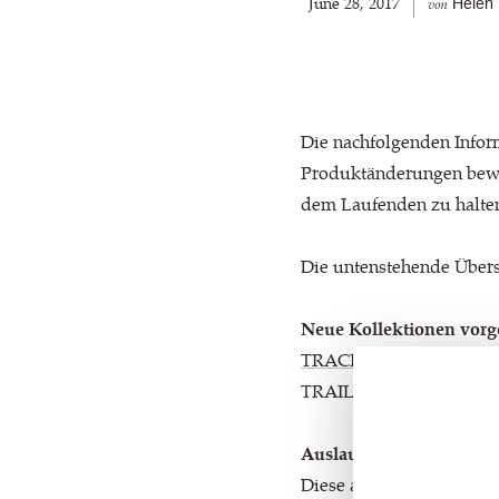
June 28, 2017
Helen 
von
Die nachfolgenden Inform
Produktänderungen bewus
dem Laufenden zu halte
Die untenstehende Übersi
Neue Kollektionen vorges
TRACK (Chenille Flach
TRAIL (Chenille Flachg
Auslaufend ab 01. März
Diese auslaufenden Koll