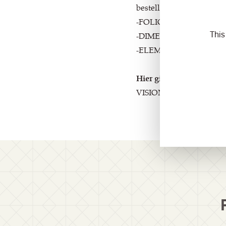
bestellt werden. Ab dem 
-FOLIO
-DIMENSION
This
-ELEMENTS (Mindestbest
Hier gibt es bald weiter
VISION bestellt werden .