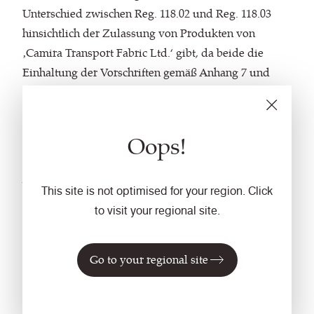
Unterschied zwischen Reg. 118.02 und Reg. 118.03
hinsichtlich der Zulassung von Produkten von
‚Camira Transport Fabric Ltd.‘ gibt, da beide die
Einhaltung der Vorschriften gemäß Anhang 7 und
Anhang 8 verlangen, sofern dies auf den
Genehmigungsunterlagen gefordert ist." Weitere
Informationen zum Unterschied zwischen den
Oops!
Vorschriften finden Sie
hier
.
Welche Fahrzeugtypen sind
betroffen?
This site is not optimised for your region. Click
Materialien, die in den Fahrzeugklassen M3, Klasse II
to visit your regional site.
und III verwendet werden.
"Kategorie M3": Fahrzeuge, die für die
Go to your regional site
Personenbeförderung verwendet werden, mehr als
acht Sitzplätze zusätzlich zum Fahrersitz umfassen
und ein Gesamtgewicht von mehr als 5 Tonnen