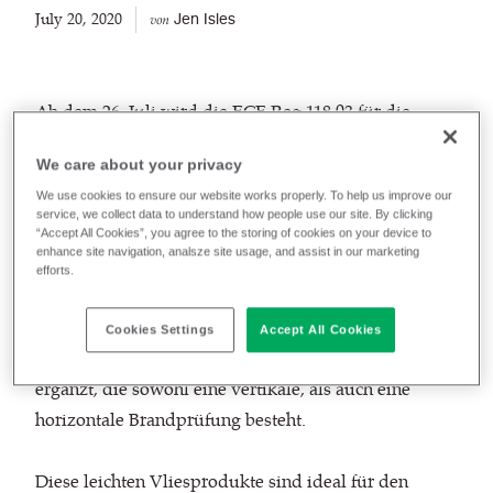
July 20, 2020
Jen Isles
von
Ab dem 26. Juli wird die ECE Reg.118.03 für die
Erstzulassung aller Fahrzeuge der Klassen II und III
We care about your privacy
der Klasse M3 verpflichtend, daher stellen wir unsere
We use cookies to ensure our website works properly. To help us improve our
neuen und verbesserten
Super Trim
service, we collect data to understand how people use our site. By clicking
Plus
und
Premier Trim Plus
Stoffe vor.
“Accept All Cookies”, you agree to the storing of cookies on your device to
enhance site navigation, analsze site usage, and assist in our marketing
efforts.
Um die neue ECE Reg 118.03 zu erfüllen, werden
sowohl
Super Trim Plus
als auch
Premier Trim
Cookies Settings
Accept All Cookies
Plus
um eine zusätzliche Flammschutz-Ausrüstung
ergänzt, die sowohl eine vertikale, als auch eine
horizontale Brandprüfung besteht.
Diese leichten Vliesprodukte sind ideal für den