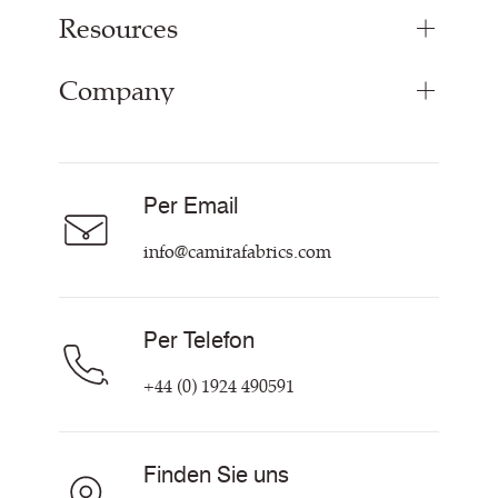
Resources
Bespoke Woven Fabric
Range Fabrics
Company
Inspiration
Resources
Über uns
Careers
Per Email
Hilfe & Kontakt
info@camirafabrics.com
Per Telefon
+44 (0) 1924 490591
Finden Sie uns