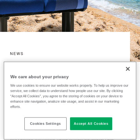
NEWS
Produkt Update -
Januar 2026
We care about your privacy
We use cookies to ensure our website works properly. To help us improve our
service, we collect data to understand how people use our site. By clicking
“Accept All Cookies”, you agree to the storing of cookies on your device to
January 6, 2026
Helen Blamires
enhance site navigation, analsze site usage, and assist in our marketing
von
efforts.
Cookies Settings
Accept All Cookies
Zum Beginn dieses neuen Jahres möchten wir Sie