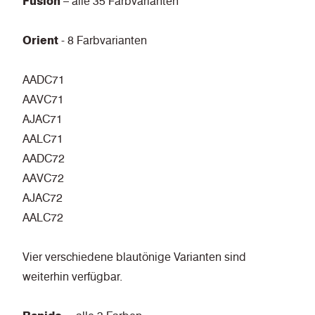
Fusion
– alle 35 Farbvarianten
Orient
- 8 Farbvarianten
AADC71
AAVC71
AJAC71
AALC71
AADC72
AAVC72
AJAC72
AALC72
Vier verschiedene blautönige Varianten sind
weiterhin verfügbar.