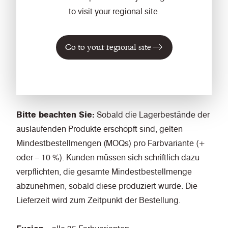
erhältlich und lässt sich mühelos mit anderen Stoffen
to visit your regional site.
der Camira Transportkollektion kombinieren
Auslaufende
Go to your regional site
Die unten aufgeführten Produkte werden zwischen
dem 1. Januar und 31. Dezember 2026 aus dem
Sortiment genommen.
Bitte beachten Sie:
Sobald die Lagerbestände der
auslaufenden Produkte erschöpft sind, gelten
Mindestbestellmengen (MOQs) pro Farbvariante (+
oder – 10 %). Kunden müssen sich schriftlich dazu
verpflichten, die gesamte Mindestbestellmenge
abzunehmen, sobald diese produziert wurde. Die
Lieferzeit wird zum Zeitpunkt der Bestellung.