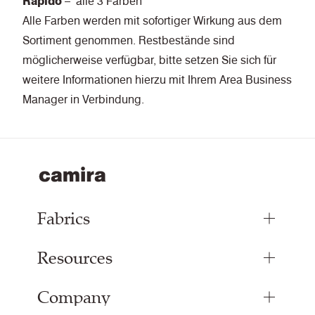
Rapido
– alle 3 Farben
Alle Farben werden mit sofortiger Wirkung aus dem
Sortiment genommen. Restbestände sind
möglicherweise verfügbar, bitte setzen Sie sich für
weitere Informationen hierzu mit Ihrem Area Business
Manager in Verbindung.
Fabrics
Resources
Bespoke Woven Fabric
Range Fabrics
Company
Inspiration