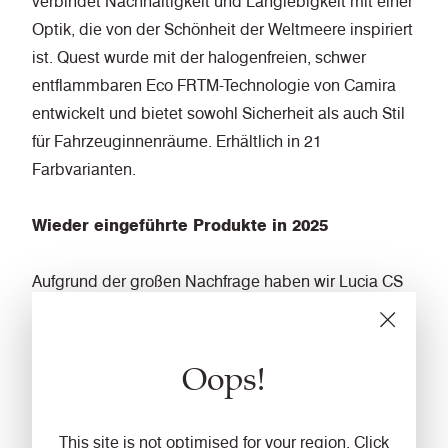
verbindet Nachhaltigkeit und Langlebigkeit mit einer
Optik, die von der Schönheit der Weltmeere inspiriert
ist. Quest wurde mit der halogenfreien, schwer
entflammbaren Eco FRTM-Technologie von Camira
entwickelt und bietet sowohl Sicherheit als auch Stil
für Fahrzeuginnenräume. Erhältlich in 21
Farbvarianten.
Wieder eingeführte Produkte in 2025
Aufgrund der großen Nachfrage haben wir Lucia CS
wieder ins Sortiment aufgenommen. Dieser Stoff
besteht zu 100 Prozent aus Trevira CS®-Garn und ist
Oops!
somit von Natur aus schwer entflammbar, sodass er
sich ideal für Vorhänge in Bussen und
Reisebussen eignet. Er ist in 17 eleganten Farben
This site is not optimised for your region. Click