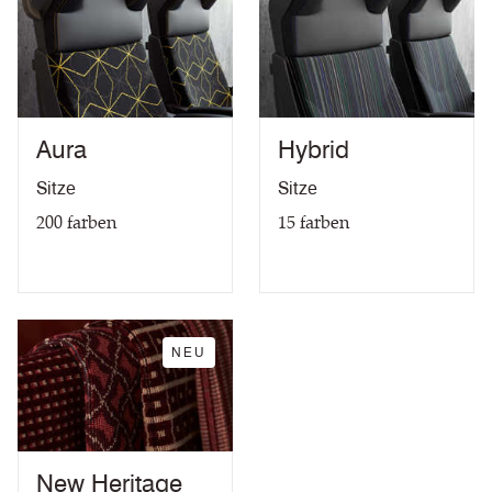
Frei von Phalaten
5 Jahre Garantie
Aura
Hybrid
Sitze
Sitze
200
farben
15
farben
NEU
New Heritage