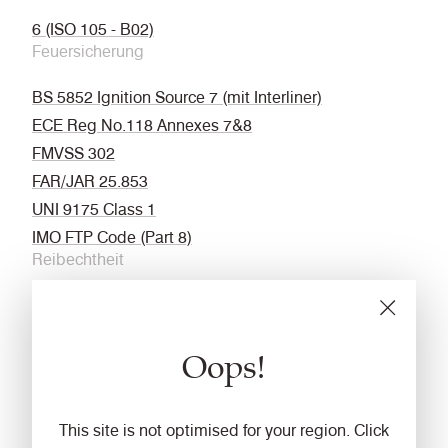
6 (ISO 105 - B02)
Feuersicherung
BS 5852 Ignition Source 7 (mit Interliner)
ECE Reg No.118 Annexes 7&8
FMVSS 302
FAR/JAR 25.853
UNI 9175 Class 1
IMO FTP Code (Part 8)
Reibechtheit
Nass: 4, Trocken: 4 (ISO 105 - X12)
Anti-mikrobiell
Oops!
AATCC 147
Reinigung
This site is not optimised for your region. Click
Regelmässig absaugen. Mit einem feuchten Tuch