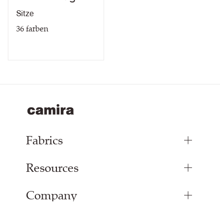
Sitze
36
farben
Fabrics
Resources
Bespoke Woven Fabric
Range Fabrics
Company
Inspiration
Resources