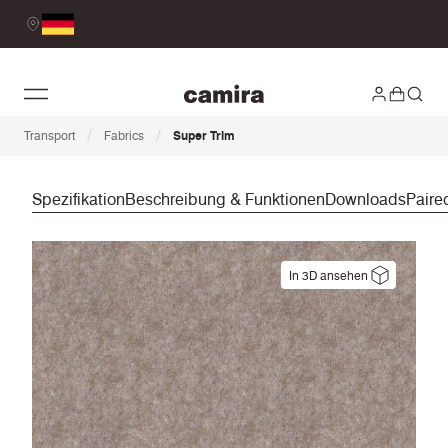
/
/
Transport
Fabrics
Super Trim
Spezifikation
Beschreibung & Funktionen
Downloads
Paire
In 3D ansehen