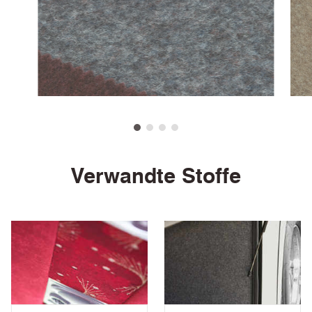
Super Trim Tileable Images
ZIP
CERTIFICATES & REPORTS
5 Jahre Garantie
PDF
FMVSS 302
PDF
ECE Reg No.118 Annexes Part 6 & 7
PDF
Lichtechtheit Zertifikat
PDF
Verwandte Stoffe