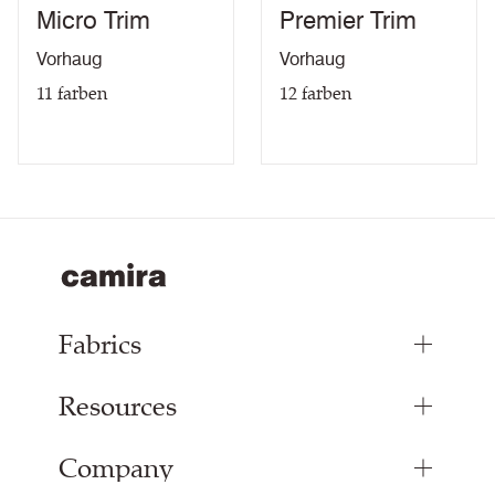
Micro Trim
Premier Trim
Vorhaug
Vorhaug
11
farben
12
farben
Fabrics
Resources
Bespoke Woven Fabric
Range Fabrics
Company
Inspiration