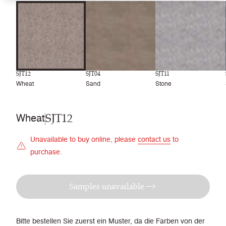
SJT12
SJT04
SJT11
Wheat
Sand
Stone
SJT12
Wheat
Unavailable to buy online, please
contact us
to
purchase.
Samples unavailable
Bitte bestellen Sie zuerst ein Muster, da die Farben von der