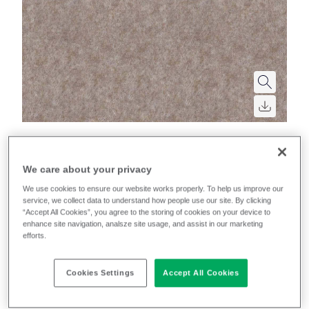
Super Trim
We care about your privacy
We use cookies to ensure our website works properly. To help us improve our
service, we collect data to understand how people use our site. By clicking
“Accept All Cookies”, you agree to the storing of cookies on your device to
Farbgruppen
enhance site navigation, analsze site usage, and assist in our marketing
efforts.
Recently launched
Phasing out
Cookies Settings
Accept All Cookies
12
Farben