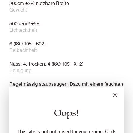
200cm ±2% nutzbare Breite
Gewicht
500 g/m2 ±5%
Lichtechtheit
6 (ISO 105 - B02)
Reibechtheit
Nass: 4, Trocken: 4 (ISO 105 - X12)
Reinigung
Regelmässig staubsaugen. Dazu mit einem feuchten
Tuch abwischen.
Feuersicherung
Oops!
FMVSS 302
ECE Reg No.118 Annexes Part 6 & 7
Garantie
This site is not optimised for your region. Click