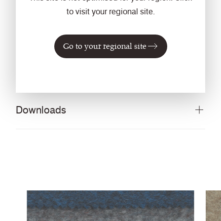
to visit your regional site.
5 Jahre
Go to your regional site
Beschreibung & Funktionen
Downloads
Alles herunterladen (22 MB)
DOCUMENTS
Empfehlung zum Reinigen und Desinfizieren
PDF
von Stoffen und Vinyl
Ausstattung
5 Jahre Garantie
Stoffmusterkarte
PDF
IMAGERY