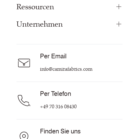
Ressourcen
Bezugsstoffe
Paneelstoffe
Unternehmen
Inspiration
Vorhangstoff
Technische Dok & Zertifikate
Akustikstoff
Über Uns
Nachhaltigkeit
Karriere
Per Email
Unsere Richtlinien
Hilfe & Kontakt
info@camirafabrics.com
Per Telefon
+49 70 316 08430
Finden Sie uns