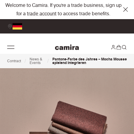
Welcome to Camira. If you're a trade business, sign up
for a
trade account
to access trade benefits.
News &
Pantone-Farbe des Jahres – Mocha Mousse
/
/
Contract
Events
spielend integrieren