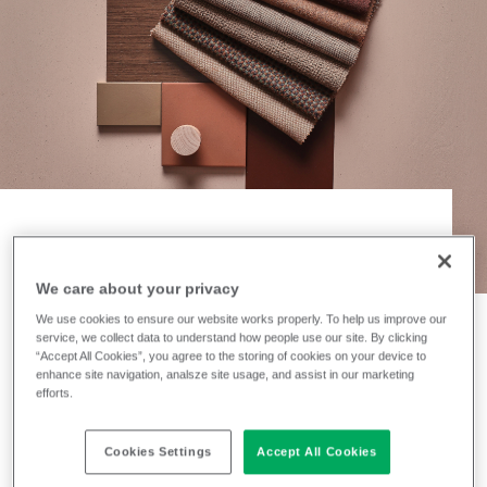
NEWS
We care about your privacy
Pantone-Farbe des
We use cookies to ensure our website works properly. To help us improve our
Jahres – Mocha
service, we collect data to understand how people use our site. By clicking
“Accept All Cookies”, you agree to the storing of cookies on your device to
enhance site navigation, analsze site usage, and assist in our marketing
Mousse spielend
efforts.
integrieren
Cookies Settings
Accept All Cookies