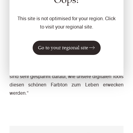
Suche nach Stoffen erleichtern, denn diese intuitive
Software beschleunigt den Spezifikationsprozess,
spart Zeit bei der Recherche und ermöglicht es
This site is not optimised for your region. Click
Fachleuten, schnell die Produkte zu finden, die
to visit your regional site.
genau ihren Anforderungen entsprechen.“
Go to your regional site
Birkhead weiter: „Mocha Mousse ist eine
umwerfende Farbe für Hotellerie und Gastgewerbe
sowie für wohnliche gewerbliche Umgebungen. Wir
sind sehr gespannt darauf, wie unsere digitalen Tools
diesen schönen Farbton zum Leben erwecken
werden.“