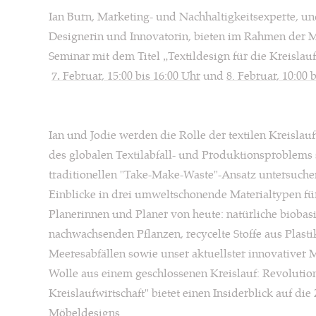
Ian Burn, Marketing- und Nachhaltigkeitsexperte, un
Designerin und Innovatorin, bieten im Rahmen der 
Seminar mit dem Titel „Textildesign für die Kreislauf
7.
Februar, 15:00 bis 16:00 Uhr
und
8. Februar, 10:00 
Ian und Jodie werden die Rolle der textilen Kreislau
des globalen Textilabfall- und Produktionsproblem
traditionellen "Take-Make-Waste"-Ansatz untersuchen
Einblicke in drei umweltschonende Materialtypen f
Planerinnen und Planer von heute: natürliche biobasi
nachwachsenden Pflanzen, recycelte Stoffe aus Plast
Meeresabfällen sowie unser aktuellster innovativer M
Wolle aus einem geschlossenen Kreislauf: Revolution.
Kreislaufwirtschaft" bietet einen Insiderblick auf di
Möbeldesigns.