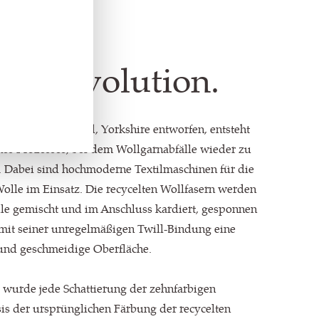
ile Revolution.
te in Huddersfield, Yorkshire entworfen, entsteht
es Prozesses, bei dem Wollgarnabfälle wieder zu
. Dabei sind hochmoderne Textilmaschinen für die
lle im Einsatz. Die recycelten Wollfasern werden
le gemischt und im Anschluss kardiert, gesponnen
 mit seiner unregelmäßigen Twill-Bindung eine
 und geschmeidige Oberfläche.
wurde jede Schattierung der zehnfarbigen
sis der ursprünglichen Färbung der recycelten