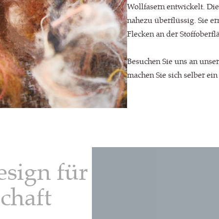
Wollfasern entwickelt. Di
nahezu überflüssig. Sie er
Flecken an der Stoffoberfl
Besuchen Sie uns an unser
machen Sie sich selber ein
esign für
schaft