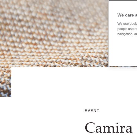
We care 
We use cooki
people use ou
navigation, a
EVENT
Camira 