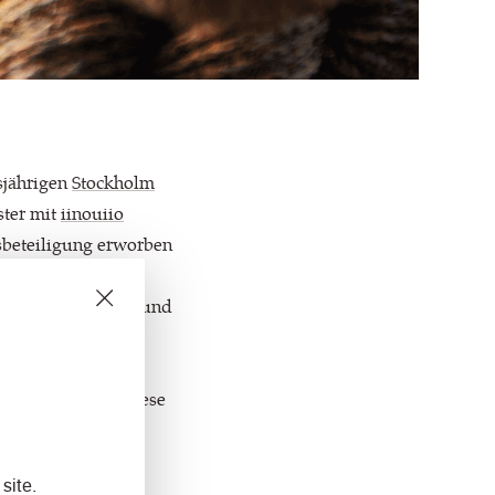
esjährigen
Stockholm
ster mit
iinouiio
tsbeteiligung erworben
webe für einen
r eigenen Design- und
nicht erwarten, diese
site.