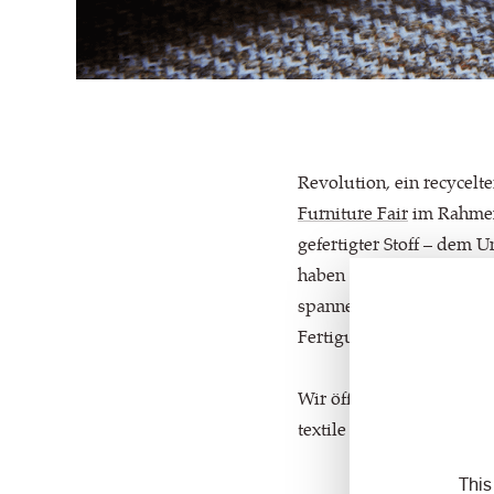
Revolution, ein recycelt
Furniture Fair
im Rahmen 
gefertigter Stoff – dem 
haben – kommt Revolutio
spannenden Durchbruch a
Fertigungsprozesse.
Wir öffnen damit die Tür
textile Revolution Besu
This