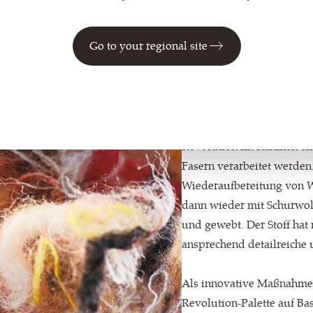
Go to your regional site
Eine text
In unserer Produktionsstät
Revolution im Rahmen ein
Fasern verarbeitet werden
Wiederaufbereitung von Wo
dann wieder mit Schurwol
und gewebt. Der Stoff hat
ansprechend detailreiche
Als innovative Maßnahme 
Revolution-Palette auf Ba