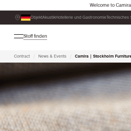
Welcome to Camira. 
Objekt
Akustik
Hotellerie und Gastronomie
Technisches 
Stoff finden
/
/
Contract
News & Events
Camira | Stockholm Furniture