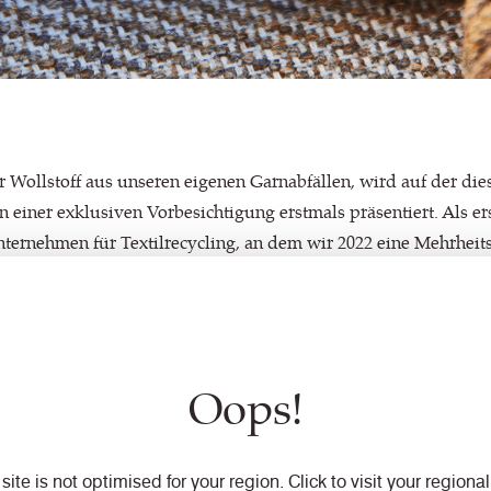
er Wollstoff aus unseren eigenen Garnabfällen, wird auf der di
einer exklusiven Vorbesichtigung erstmals präsentiert. Als er
Unternehmen für Textilrecycling, an dem wir 2022 eine Mehrhei
n aus einem geschlossenen Produktkreislauf. So steht das Ge
uf dem Weg zur textilen Kreislaufwirtschaft innerhalb unsere
Oops!
 zu einer neuen Ära der Nachhaltigkeit und können es deshalb 
cherinnen und Besuchern der Messe zu präsentieren.
 site is not optimised for your region. Click to visit your regional 