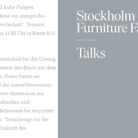
d Jodie Padgett,
Messe ein anregendes
wirtschaft“. Termine:
bis 11:00 Uhr
in Raum K11.
fwirtschaft bei der Lösung
s sowie den Bruch mit dem
. Dabei bieten sie
ür die umweltbewussten
erte Materialien aus
ikflaschen und
eilenstein bei recycelter
 "Textildesign für die
e Zukunft des