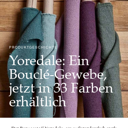
PRODUKTGESCHICHTE
Yoredale: Ein
Bouclé-Gewebe,
jetzt in 33 Farben
erhältlich