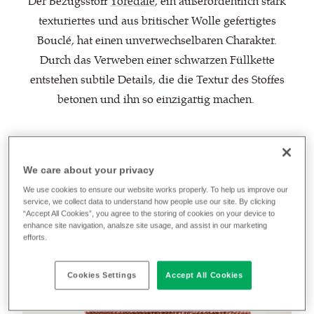
Der Bezugsstoff
Yoredale
, ein außerordentlich stark
texturiertes und aus britischer Wolle gefertigtes
Bouclé, hat einen unverwechselbaren Charakter.
Durch das Verweben einer schwarzen Füllkette
entstehen subtile Details, die die Textur des Stoffes
betonen und ihn so einzigartig machen.
Die jetzt in 33 Farben erhältliche
Yoredale
Palette
We care about your privacy
wurde um weitere natürliche,
neutrale und aktuelle
We use cookies to ensure our website works properly. To help us improve our
Töne erweitert.
service, we collect data to understand how people use our site. By clicking
“Accept All Cookies”, you agree to the storing of cookies on your device to
enhance site navigation, analsze site usage, and assist in our marketing
efforts.
Cookies Settings
Accept All Cookies