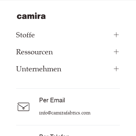
Stoffe
Ressourcen
Bezugsstoffe
Paneelstoffe
Unternehmen
Inspiration
Vorhangstoff
Technische Dok & Zertifikate
Akustikstoff
Über Uns
Nachhaltigkeit
Karriere
Per Email
Unsere Richtlinien
Hilfe & Kontakt
info@camirafabrics.com