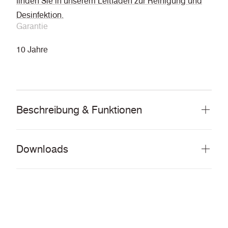
finden Sie in unserem Leitfaden zur Reinigung und
Desinfektion.
Garantie
10 Jahre
Beschreibung & Funktionen
Downloads
Alles herunterladen (53 MB)
DOCUMENTS
Stoffmusterkarte
PDF