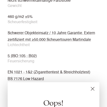
Nicht schwermetallhaltige Farbstoffe
Gewicht
460 g/m2 ±5%
Scheuerfestigkeit
Schwerer Objekteinsatz / 10 Jahre Garantie. Extern
zertifiziert mit ≥50,000 Scheuertouren Martindale
Lichtechtheit
5 (ISO 105 - B02)
Feuersicherung
EN 1021 - 1&2 (Zigarettentest & Streichholztest)
BS 7176 Low Hazard
BS 5852 Ignition Source 5
BS 7176 Medium Hazard (Crib 5)
Oops!
UNI 9175 Classe 1 IM
EN 13501-1 Adhered Class B, s1 ,d0