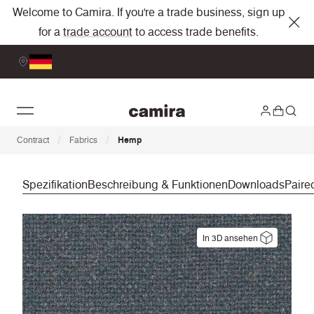
Welcome to Camira. If you're a trade business, sign up
for a
trade account
to access trade benefits.
/
/
Contract
Fabrics
Hemp
Spezifikation
Beschreibung & Funktionen
Downloads
Paire
In 3D ansehen