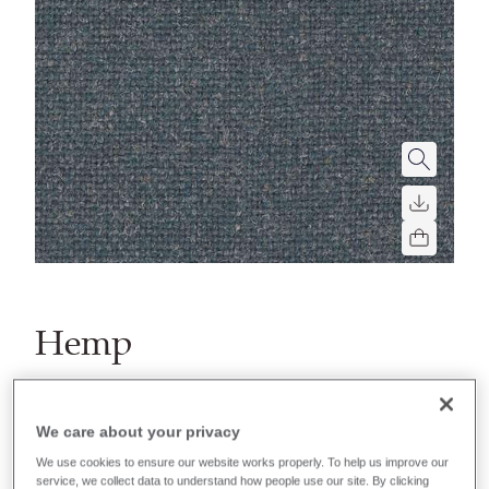
Hemp
Farbgruppen
We care about your privacy
Recently launched
Phasing out
We use cookies to ensure our website works properly. To help us improve our
service, we collect data to understand how people use our site. By clicking