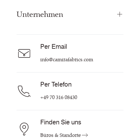
Paneelstoffe
Unternehmen
Inspiration
Vorhangstoff
Technische Dok & Zertifikate
Akustikstoff
Über Uns
Nachhaltigkeit
Karriere
Per Email
Unsere Richtlinien
Hilfe & Kontakt
info@camirafabrics.com
Per Telefon
+49 70 316 08430
Finden Sie uns
Büros & Standorte