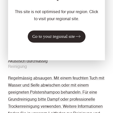
BS 5867-2: Type B Curtains & Drapes
This site is not optimised for your region. Click
The Furniture and Furnishing (Fire Safety)
to visit your regional site.
Regulations 1988 (UK Wohnmöbel Zigarettentest
und Streichholztest)
Reibechtheit
Go to your regional site
Nass: 3, Trocken: 4 (ISO 105 - X12)
Akustische
Akustisch durchlässig
Reinigung
Regelmässig absaugen. Mit einem feuchten Tuch mit
Wasser und Seife abwischen oder mit einem
geeigneten Polstershampoo behandeln. Für eine
Grundreinigung bitte Dampf oder professionelle
Trockenreinigung verwenden. Weitere Informationen